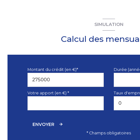
SIMULATION
Calcul des mensual
Montant du crédit (en €)*
Durée (anné
Votre apport (en €) *
Taux d'empru
ENVOYER
* Champs obligatoires