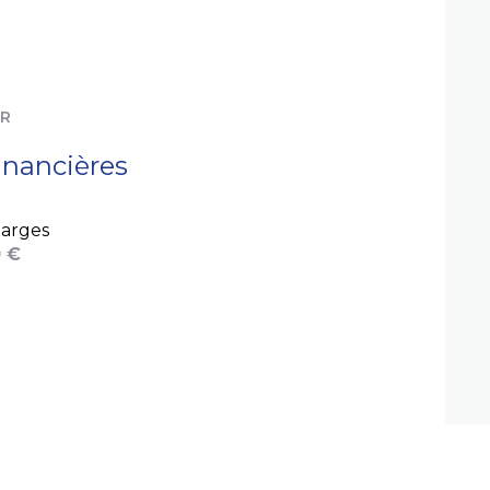
ER
inancières
arges
 €