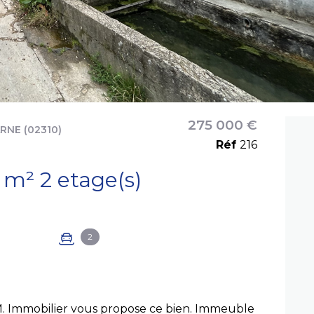
275 000 €
NE (02310)
Réf
216
Immeuble 130.32 m² 2 etage(s)
2
M. Immobilier vous propose ce bien. Immeuble