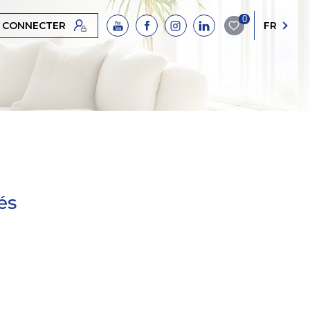
0
 CONNECTER
FR
és