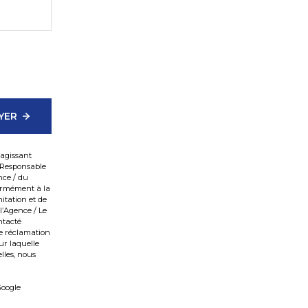
YER
 agissant
e Responsable
nce / du
formément à la
mitation et de
l’Agence / Le
ntacté
ne réclamation
ur laquelle
lles, nous
oogle