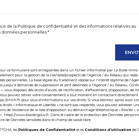
nce de la Politique de confidentialité et des informations relatives au
 données personnelles *
ENVO
s sur ce formulaire sont enregistrées dans un fichier informatisé par La Boite Immo
tement pour la gestion de la clientèle/prospects de l'Agence / du Réseau qui rest
s personnelles. La base légale du traitement repose sur l'intérêt légitime de l'Age
ées jusqu'à demande de suppression et sont destinées à l'Agence / au Réseau. Con
s », vous disposez des droits d’accès, de rectification, d’effacement, d’opposition, de li
. Vous pouvez retirer votre consentement à tout moment en contactant directement 
ps://cnil.fr/fr
pour plus d’informations sur vos droits. Si vous estimez, après avoir co
os droits « Informatique et Libertés » ne sont pas respectés, vous pouvez adresser u
ns de l’existence de la liste d'opposition au démarchage téléphonique « Bloctel », s
i :
https://www.bloctel.gouv.fr
. Dans le cadre de la protection des Données personne
rire de Données sensibles dans le champ de saisie libre.
APTCHA, les
Politiques de Confidentialité
et es
Conditions d'utilisation
de G