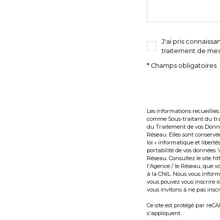
J'ai pris connaissa
traitement de mes
* Champs obligatoires
Les informations recueillie
comme Sous-traitant du trai
du Traitement de vos Donnée
Réseau. Elles sont conserv
loi « informatique et liberté
portabilité de vos données
Réseau. Consultez le site
htt
l'Agence / le Réseau, que v
à la CNIL. Nous vous informo
vous pouvez vous inscrire ic
vous invitons à ne pas insc
Ce site est protégé par reC
s'appliquent.