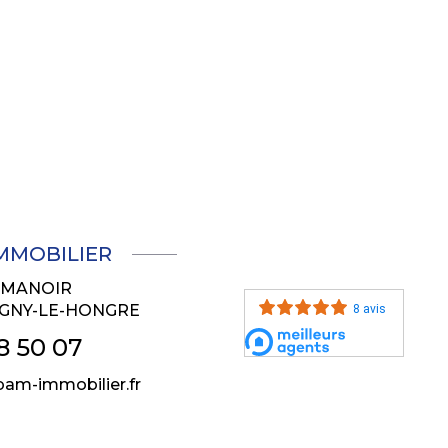
IMMOBILIER
U MANOIR
GNY-LE-HONGRE
8 avis
8 50 07
am-immobilier.fr