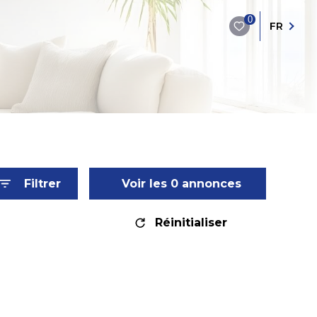
0
FR
Filtrer
Voir les
0
annonces
Réinitialiser