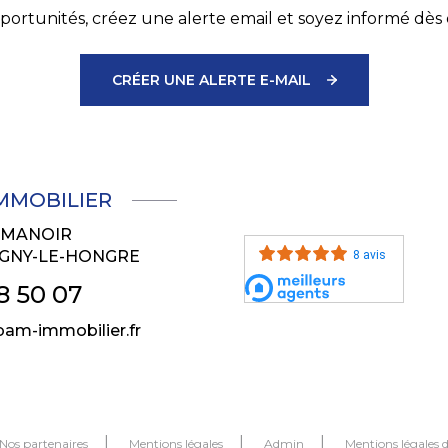
ortunités, créez une alerte email et soyez informé dès 
CRÉER UNE ALERTE E-MAIL
IMMOBILIER
U MANOIR
GNY-LE-HONGRE
8 avis
8 50 07
am-immobilier.fr
Nos partenaires
Mentions légales
Admin
Mentions légales 