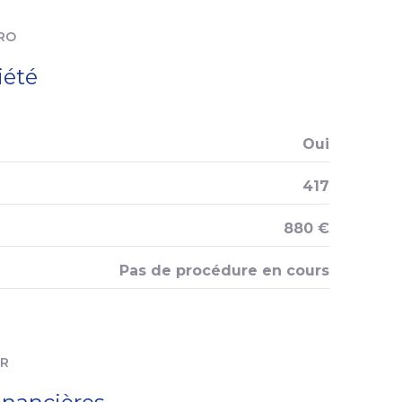
RO
balcon
iété
interphone
Oui
417
880 €
Pas de procédure en cours
ER