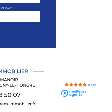
nt (%) *
IMMOBILIER
U MANOIR
GNY-LE-HONGRE
8 avis
8 50 07
am-immobilier.fr