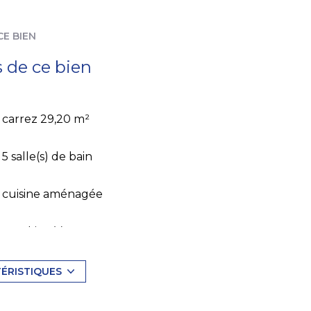
CE BIEN
s de ce bien
carrez 29,20 m²
5 salle(s) de bain
cuisine aménagée
1 parking(s)
1 niveau(x)
TÉRISTIQUES
4 étage(s)