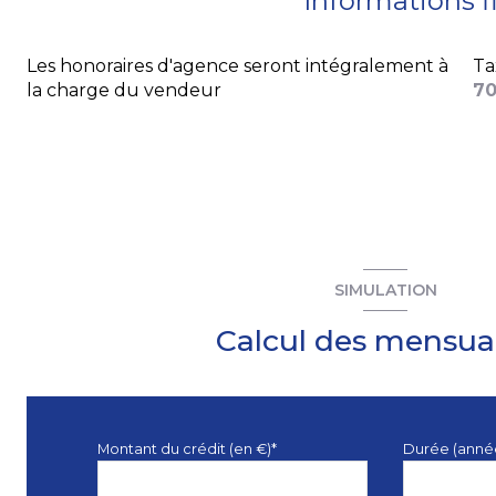
Informations f
Les honoraires d'agence seront intégralement à
Ta
la charge du vendeur
70
SIMULATION
Calcul des mensual
Montant du crédit (en €)*
Durée (anné