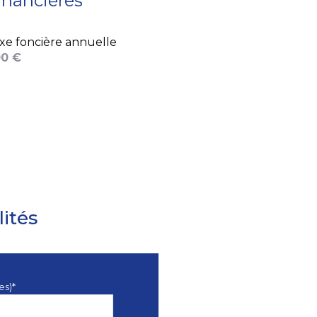
inancières
xe foncière annuelle
0 €
ités
es)*