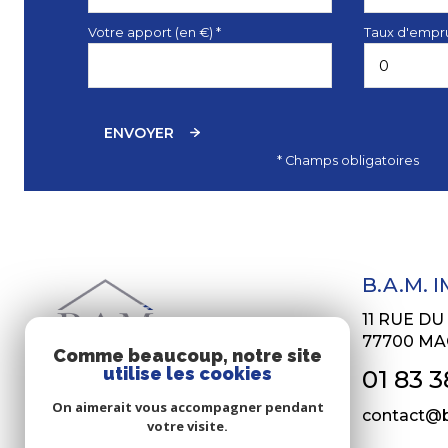
Votre apport (en €) *
Taux d'empru
ENVOYER
* Champs obligatoires
B.A.M. 
11 RUE D
77700
MA
Comme beaucoup, notre site
utilise les cookies
01 83 3
On aimerait vous accompagner pendant
contact@b
votre visite.