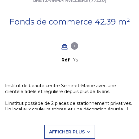
GRETZ-ARMAINVILLIERS (77220)
Fonds de commerce 42.39 m²
1
Réf
175
Institut de beauté centre Seine-et-Marne avec une
clientèle fidèle et régulière depuis plus de 15 ans.
L’institut possède de 2 places de stationnement privatives.
Un local aux couleurs sobres, et une décoration épurée. Il
comprend un accueil spacieux, vous permettant de réaliser
des animations, deux salles de prestations dont une avec
douche PMR. Ainsi qu'un toilette et son point d'eau faisant
AFFICHER PLUS
également office de zone de stockage grâce à ses
nombreux rangements, sa machine à laver et son sèche