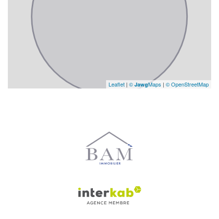
Leaflet
|
©
Maps
|
© OpenStreetMap
Jawg