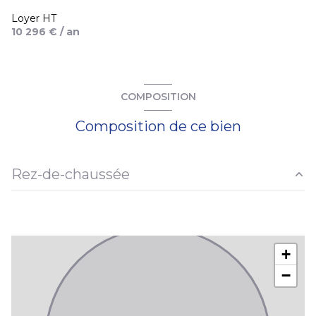
Loyer HT
10 296 € / an
COMPOSITION
Composition de ce bien
Rez-de-chaussée
salle
10.50 m²
salle
10.69 m²
+
WC
3.33 m²
−
accueil
10.87 m²