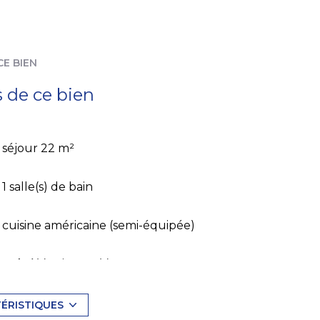
CE BIEN
s de ce bien
séjour 22 m²
1 salle(s) de bain
cuisine américaine (semi-équipée)
1 côté(s) mitoyen(s)
3 étage(s)
TÉRISTIQUES