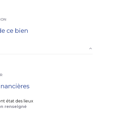
balcon
ION
e ce bien
3.50 m²
22.70 m²
ER
12.40 m²
inancières
10 m²
nt état des lieux
2.15 m²
n renseigné
5.20 m²