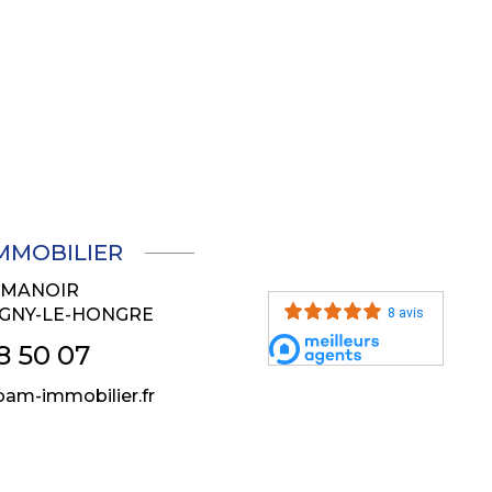
IMMOBILIER
U MANOIR
GNY-LE-HONGRE
8 avis
8 50 07
am-immobilier.fr