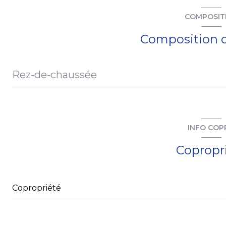
ascenseur
COMPOSIT
interphone
Composition d
Rez-de-chaussée
séjour
cuisine
INFO COP
chambre 1
Copropr
salle de bains
entrée
Copropriété
dégagement
balcon