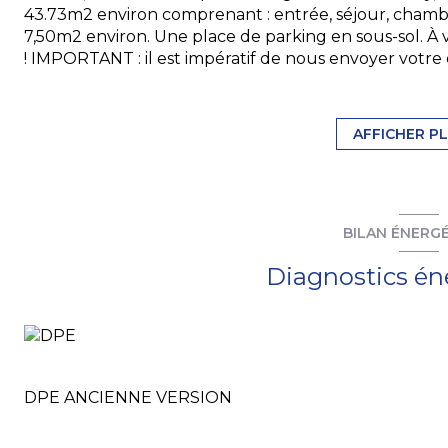
43.73m2 environ comprenant : entrée, séjour, chambre,
7,50m2 environ. Une place de parking en sous-sol. 
! IMPORTANT : il est impératif de nous envoyer votre 
fiches de paye, dernier avis d'imposition, pièces d'identi
attestation de l'employeur, livret de famille, 3 derniè
garantie de type Visale si vous en avez une). Sans u
AFFICHER P
être traitée !
Les informations sur les risques auxquels ce bien est 
BILAN ÉNERG
Diagnostics én
DPE ANCIENNE VERSION