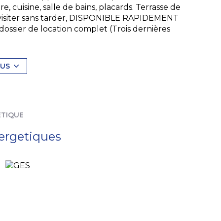
 cuisine, salle de bains, placards. Terrasse de
À visiter sans tarder, DISPONIBLE RAPIDEMENT
dossier de location complet (Trois dernières
tés, justificatif de domicile, contrat de travail,
res quittances de loyer ou taxe foncière,
n dossier complet, votre demande ne pourra
LUS
exposé sont disponibles sur le site
Géorisques
ÉTIQUE
ergetiques