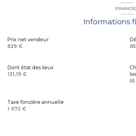
FINANCI
Informations f
Prix net vendeur
Dé
829 €
85
Dont état des lieux
Ch
131,19 €
le
55
Taxe foncière annuelle
1 072 €