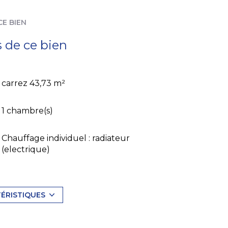
CE BIEN
s de ce bien
carrez 43,73 m²
1 chambre(s)
Chauffage individuel : radiateur
(electrique)
exposition Sud-Ouest
TÉRISTIQUES
4 étage(s)