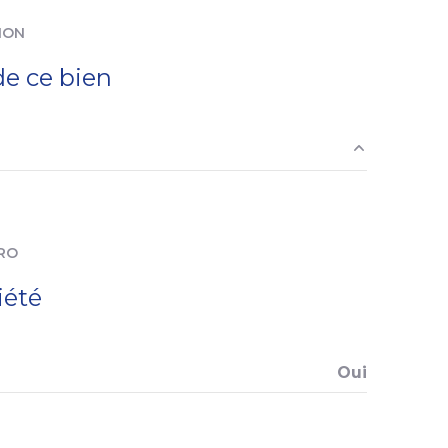
balcon
ION
e ce bien
20,79 m²
2,34 m²
RO
11,46 m²
iété
4,40 m²
3,23 m²
Oui
1,51 m²
7,50 m²