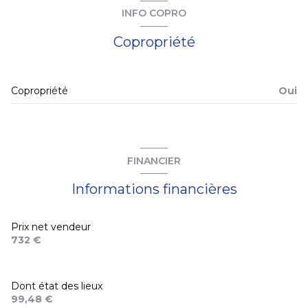
pièce de vie
22,10 m²
INFO COPRO
cuisine
5,14 m²
Copropriété
salle de bains
3,43 m²
jardin
18,08 m²
Copropriété
Oui
terrasse
11,75 m²
FINANCIER
Informations financières
Prix net vendeur
732 €
Dont état des lieux
99,48 €