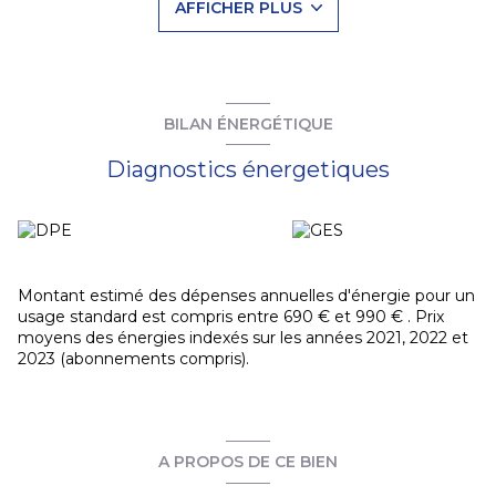
AFFICHER PLUS
vous invitant à remplir votre espace avec les éléments
nécessaires (Trois dernières fiches de paye, dernier avis
d'imposition, pièces d'identités, justificatif de domicile,
contrat de travail, attestation de l'employeur, 3 dernières
quittances de loyer ou taxe foncière). Si vous avez une
garantie de type visale merci de nous la faire parvenir à part
BILAN ÉNERGÉTIQUE
par email. Sans un dossier complet, votre demande ne
pourra être traitée !
Diagnostics énergetiques
Les informations sur les risques auxquels ce bien est
exposé sont disponibles sur le site
Géorisques
Montant estimé des dépenses annuelles d'énergie pour un
usage standard est compris entre 690 € et 990 € . Prix
moyens des énergies indexés sur les années 2021, 2022 et
2023 (abonnements compris).
A PROPOS DE CE BIEN