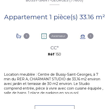
BUSSY-SAINT-GEORGES (77600)
Appartement 1 pièce(s) 33.16 m²
1
Ascenseur
1
CC*
Réf
150
Location meublée : Centre de Bussy-Saint-Georges, à 7
min du RER A, CHARMANT STUDIO de 33,16 m2 environ
avec jardin et terrasse de 30 m2 environ. Le Studio
comprend entrée, pièce à vivre avec coin cuisine équipée ,
salle de bains. 1 place de parking en sous-sol.
IMPORTANT : il est impératif de nous envoyer votre dossier
de location complet en déposant votre demande sur les
sites immobiliers. Vous allez recevoir un email en retour