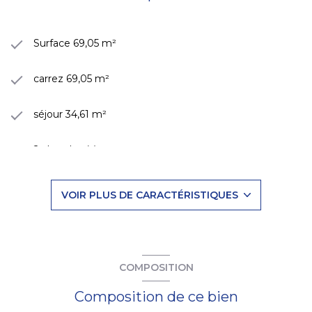
Surface 69,05 m²
carrez 69,05 m²
séjour 34,61 m²
2 chambre(s)
1 salle(s) d'eau
VOIR PLUS DE CARACTÉRISTIQUES
construit en 1967
cuisine américaine (équipée)
COMPOSITION
1 parking(s)
Composition de ce bien