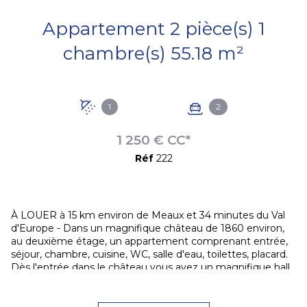
Appartement 2 pièce(s) 1
chambre(s) 55.18 m²
1
2
1 250 € CC*
Réf
222
À LOUER à 15 km environ de Meaux et 34 minutes du Val
d'Europe - Dans un magnifique château de 1860 environ,
au deuxième étage, un appartement comprenant entrée,
séjour, chambre, cuisine, WC, salle d'eau, toilettes, placard.
Dès l'entrée dans le château vous avez un magnifique hall
et un salon utilisables par tous les occupants du château.
Le château est géré par des gardiens. Un grand parc vous
permettra de vous détendre. Dans les parties communes