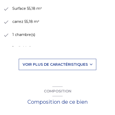
Surface 55,18 m²
carrez 55,18 m²
1 chambre(s)
1 salle(s) d'eau
cuisine séparée (équipée)
VOIR PLUS DE CARACTÉRISTIQUES
Chauffage individuel : convecteur (mixte)
2 parking(s)
COMPOSITION
exposition Sud-Est
Composition de ce bien
1 niveau(x)