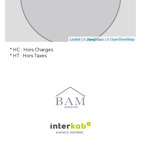
Leaflet
|
©
Maps
|
© OpenStreetMap
Jawg
* HC : Hors Charges
* HT : Hors Taxes