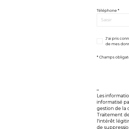
Téléphone *
J'ai pris con
de mes donn
* Champs obligat
**
Les informatio
informatisé p
gestion de la
Traitement de
l'intérêt lég
de suppressio