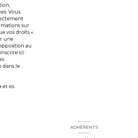
tion,
ées. Vous
rectement
rmations sur
ue vos droits «
er une
'opposition au
crire ici :
es
s dans le
é
et es
ADHÉRENTS