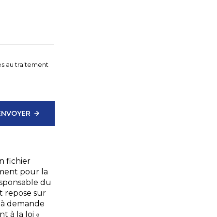
ves au traitement
ENVOYER
n fichier
ement pour la
Responsable du
t repose sur
qu'à demande
 à la loi «