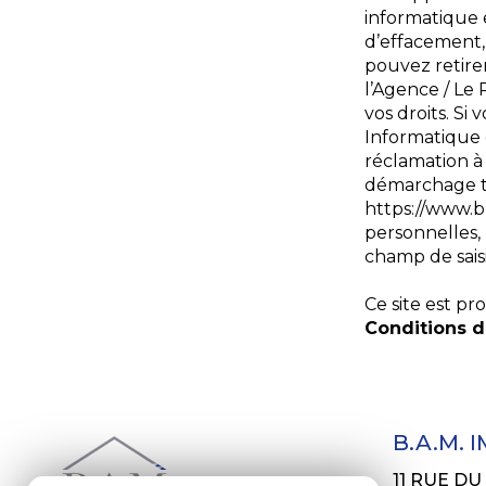
informatique e
d’effacement, 
pouvez retir
l’Agence / Le 
vos droits. Si
Informatique 
réclamation à 
démarchage tél
https://www.b
personnelles, 
champ de saisi
Ce site est p
Conditions d'
B.A.M. 
11 RUE D