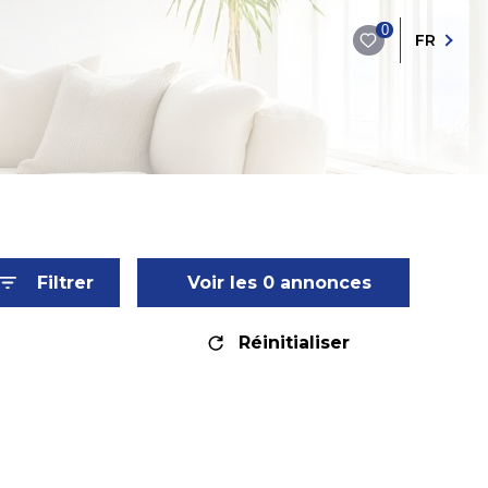
0
FR
Filtrer
Voir les
0
annonces
Réinitialiser