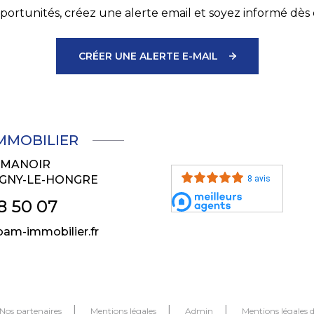
ortunités, créez une alerte email et soyez informé dès 
CRÉER UNE ALERTE E-MAIL
IMMOBILIER
U MANOIR
GNY-LE-HONGRE
8 avis
8 50 07
am-immobilier.fr
Nos partenaires
Mentions légales
Admin
Mentions légales 