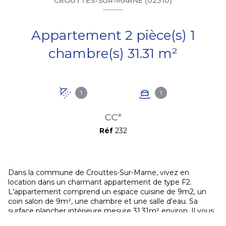
CROUTTES-SUR-MARNE (02310)
Appartement 2 pièce(s) 1
chambre(s) 31.31 m²
1
1
CC*
Réf
232
Dans la commune de Crouttes-Sur-Marne, vivez en
location dans un charmant appartement de type F2.
L'appartement comprend un espace cuisine de 9m2, un
coin salon de 9m², une chambre et une salle d'eau. Sa
surface plancher intérieure mesure 31.31m² environ. Il vous
sera demandé de verser une caution s'élevant à 425 €.