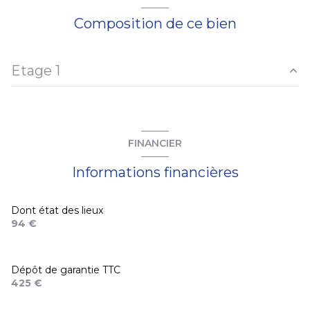
Chauffage individuel : radiateur (electrique)
Composition de ce bien
1 parking(s)
Etage 1
exposition Sud-Est
cuisine
9.86 m²
1 côté(s) mitoyen(s)
salon/sejour
8.74 m²
FINANCIER
chambre
8.81 m²
1er étage
Informations financières
salle d'eau
3.9 m²
2 étage(s)
Dont état des lieux
94 €
Dépôt de garantie TTC
425 €