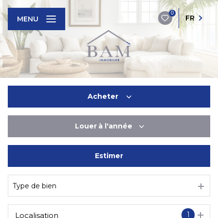
0
FR
MENU
Acheter
Louer
à l'année
De l'ancien
Du neuf
Estimer
à l'année
De l'immo pro
De l'immo pro
Type de bien
1
Localisation